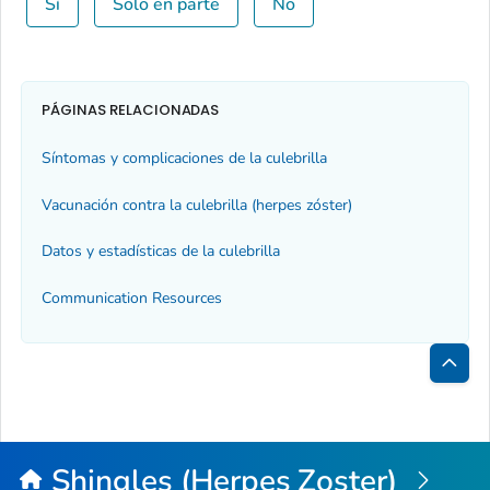
Sí
Solo en parte
No
PÁGINAS RELACIONADAS
Síntomas y complicaciones de la culebrilla
Vacunación contra la culebrilla (herpes zóster)
Datos y estadísticas de la culebrilla
Communication Resources
Inici
de
la
Shingles (Herpes Zoster)
pági