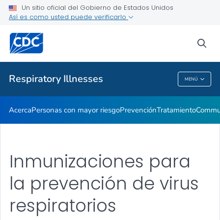
Un sitio oficial del Gobierno de Estados Unidos
Así es como usted puede verificarlo
Salud pública
sea
Temas relacionados
Respiratory Illnesses
MENÚ
Respiratory Illnesses
Acerca
Personas con mayor riesgo
Prevención
Tratamiento
Commun
Inmunizaciones para
la prevención de virus
respiratorios