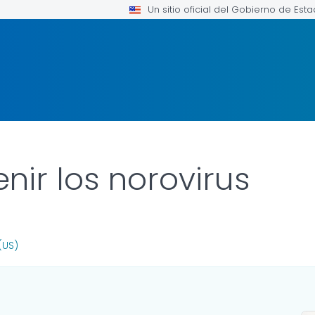
Un sitio oficial del Gobierno de Est
ir los norovirus
FOR DETAILS.
(US)