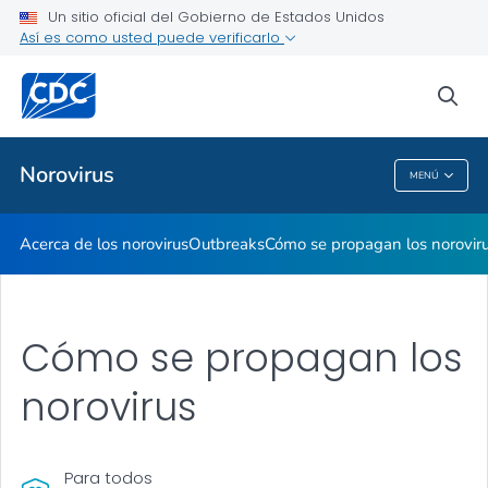
Un sitio oficial del Gobierno de Estados Unidos
Así es como usted puede verificarlo
Salud pública
sea
Temas relacionados
Norovirus
MENÚ
Norovirus
Acerca de los norovirus
Outbreaks
Cómo se propagan los norovir
Cómo se propagan los
norovirus
Para todos