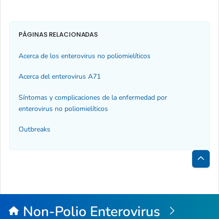
PÁGINAS RELACIONADAS
Acerca de los enterovirus no poliomielíticos
Acerca del enterovirus A71
Síntomas y complicaciones de la enfermedad por
enterovirus no poliomielíticos
Outbreaks
Inici
de
la
Non-Polio Enterovirus
pági