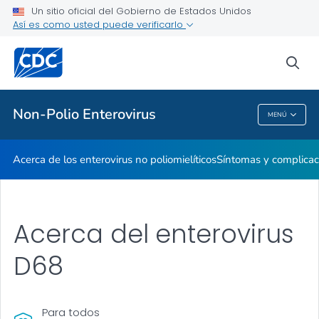
Un sitio oficial del Gobierno de Estados Unidos
Así es como usted puede verificarlo
Salud pública
sea
Temas relacionados
Non-Polio Enterovirus
MENÚ
Non-Polio Enterovirus
Acerca de los enterovirus no poliomielíticos
Síntomas y complicaci
Acerca del enterovirus
D68
Para todos