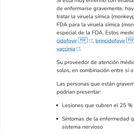
Si está muy enfermo con viruel
de enfermarse gravemente, ha
tratar la viruela símica (monke
FDA para la viruela símica (mo
especial de la FDA. Estos med
cidofovir
,
brincidofovir
vaccinia
.
Su proveedor de atención médic
solos, en combinación entre sí 
Las personas que están graveme
podrían presentar:
Lesiones que cubren el 25 % 
Síntomas de la enfermedad que
sistema nervioso