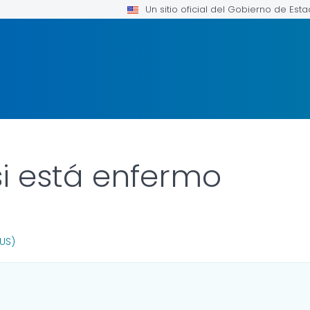
Un sitio oficial del Gobierno de Est
i está enfermo
OR DETAILS.
(US)