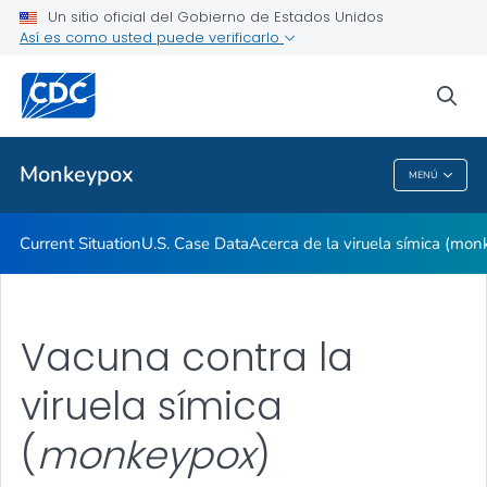
Un sitio oficial del Gobierno de Estados Unidos
Así es como usted puede verificarlo
Proveedores de atención médica
sea
Salud pública
Monkeypox
MENÚ
Monkeypox
Current Situation
U.S. Case Data
Acerca de la viruela símica (mo
Vacuna contra la
viruela símica
(
monkeypox
)