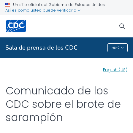
Un sitio oficial del Gobierno de Estados Unidos
Artículos
Así es como usted puede verificarlo
VER TODO
INICIO
sea
Temas relacionados
Sala de prensa de los CDC
MENÚ
Sala De Prensa De Los CDC
English (US)
Comunicado de los
CDC sobre el brote de
sarampión