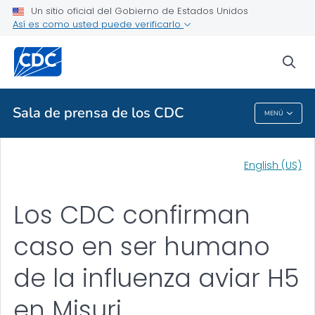
Un sitio oficial del Gobierno de Estados Unidos
Artículos
Así es como usted puede verificarlo
VER TODO
INICIO
sea
Temas relacionados
Sala de prensa de los CDC
MENÚ
Sala De Prensa De Los CDC
English (US)
Los CDC confirman
caso en ser humano
de la influenza aviar H5
en Misuri