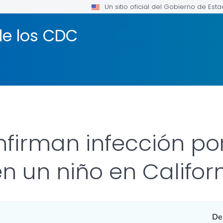
Un sitio oficial del Gobierno de Est
de los CDC
firman infección por
en un niño en Califor
De