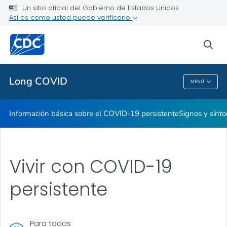
Un sitio oficial del Gobierno de Estados Unidos
Así es como usted puede verificarlo
Proveedores de atención médica
sea
Salud pública
Long COVID
MENÚ
Long COVID
Información básica sobre el COVID-19 persistente
Signos y sínt
Vivir con COVID-19
persistente
Para todos