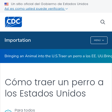
Un sitio oficial del Gobierno de Estados Unidos
Así es como usted puede verificarlo
Proveedores de atención médica
sea
Salud pública
Importation
MENÚ
Importation
Bringing an Animal into the U.S.
Traer un perro a los EE. UU.
Brin
Cómo traer un perro a
los Estados Unidos
Para todos