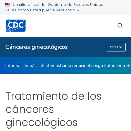
Un sitio oficial del Gobierno de Estados Unidos
Qué están haciendo los CDC
Así es como usted puede verificarlo
VER TODO
INICIO
sea
Temas relacionados
Cánceres ginecológicos
MENÚ
Cánceres Ginecológicos
Información básica
Síntomas
Cómo reducir el riesgo
Tratamiento
Re
Tratamiento de los
cánceres
ginecológicos