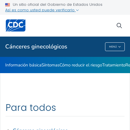
Un sitio oficial del Gobierno de Estados Unidos
Qué están haciendo los CDC
Así es como usted puede verificarlo
VER TODO
INICIO
sea
Temas relacionados
Cánceres ginecológicos
MENÚ
Cánceres Ginecológicos
Información básica
Síntomas
Cómo reducir el riesgo
Tratamiento
Re
Para todos