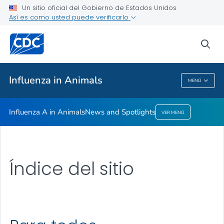
Un sitio oficial del Gobierno de Estados Unidos
News and Spotlights
Así es como usted puede verificarlo
VER TODO
sea
Temas relacionados
Influenza in Animals
MENÚ
Influenza In Animals
Influenza A in Animals
News and Spotlights
VER MENÚ
Índice del sitio