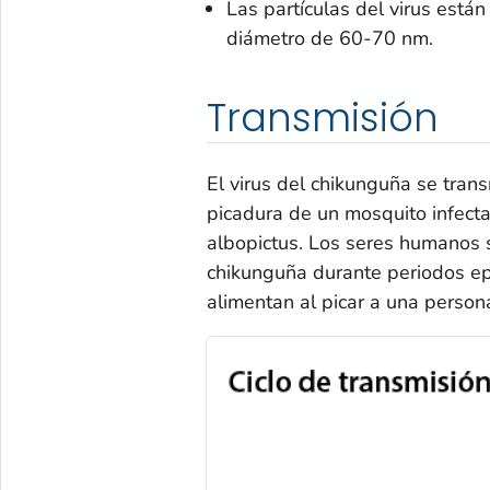
Las partículas del virus está
diámetro de 60-70 nm.
Transmisión
El virus del chikunguña se tran
picadura de un mosquito infec
albopictus
. Los seres humanos s
chikunguña durante periodos ep
alimentan al picar a una persona