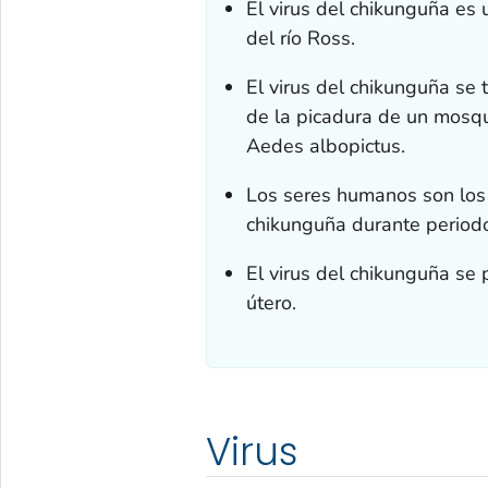
El virus del chikunguña es u
del río Ross.
El virus del chikunguña se 
de la picadura de un mosq
Aedes albopictus
.
Los seres humanos son los 
chikunguña durante period
El virus del chikunguña se p
útero.
Virus