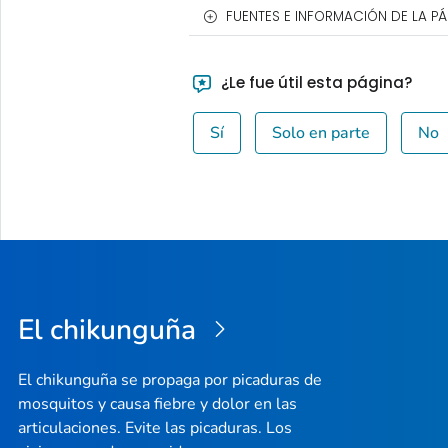
FUENTES E INFORMACIÓN DE LA P
¿Le fue útil esta página?
Sí
Solo en parte
No
El chikunguña
El chikunguña se propaga por picaduras de
mosquitos y causa fiebre y dolor en las
articulaciones. Evite las picaduras. Los