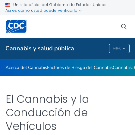
Un sitio oficial del Gobierno de Estados Unidos
Sitios Web Relacionados
Así es como usted puede verificarlo
VER TODO
sea
Temas relacionados
Cannabis y salud pública
MENÚ
Cannabis Y Salud Pública
Acerca del Cannabis
Factores de Riesgo del Cannabis
Cannabis: 
El Cannabis y la
Conducción de
Vehículos