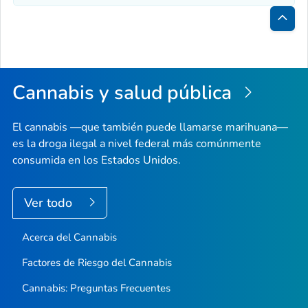
Inici
de
la
Cannabis y salud pública
pági
El cannabis —que también puede llamarse marihuana—
es la droga ilegal a nivel federal más comúnmente
consumida en los Estados Unidos.
Ver todo
Acerca del Cannabis
Factores de Riesgo del Cannabis
Cannabis: Preguntas Frecuentes