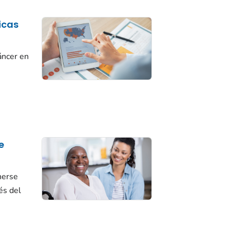
icas
áncer en
s
e
nerse
és del