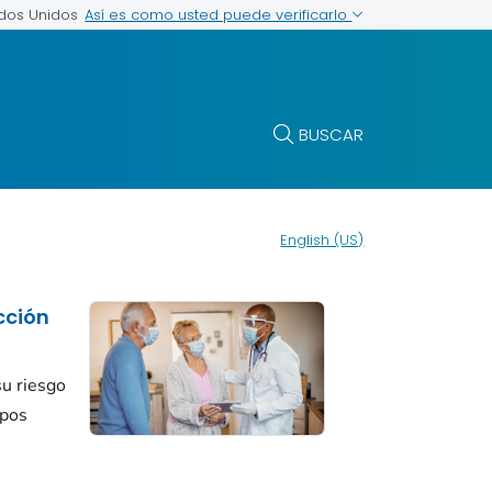
Así es como usted puede verificarlo
ados Unidos
BUSCAR
English (US)
cción
su riesgo
ipos