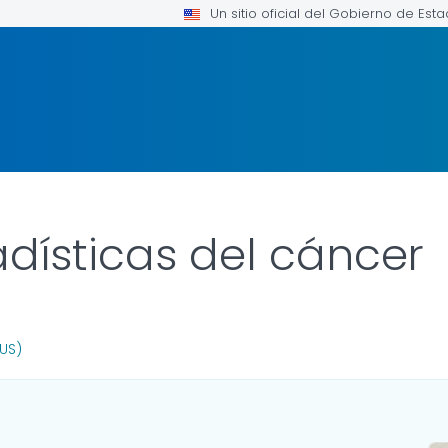
Un sitio oficial del Gobierno de Est
adísticas del cáncer
OR DETAILS.
(US)