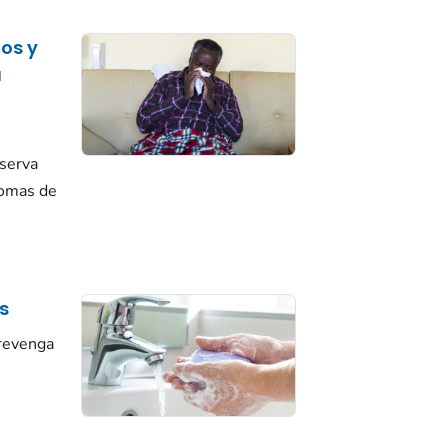
os y
a
serva
tomas de
s
revenga