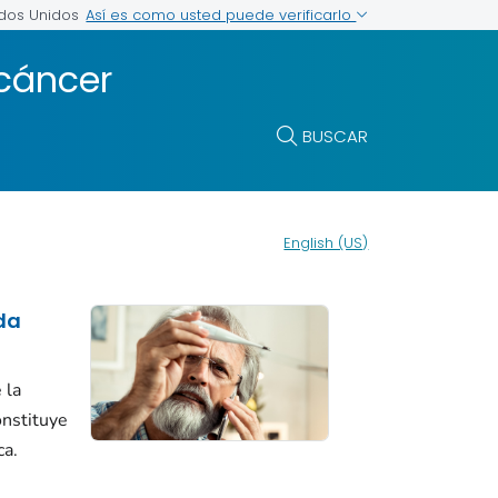
Así es como usted puede verificarlo
ados Unidos
 cáncer
BUSCAR
English (US)
 da
 la
onstituye
ca.