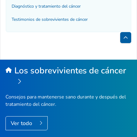
Diagnóstico y tratamiento del cáncer
Testimonios de sobrevivientes de cáncer
Inici
de
la
Los sobrevivientes de cáncer
pági
Consejos para mantenerse sano durante y después del
tratamiento del cáncer.
Ver todo