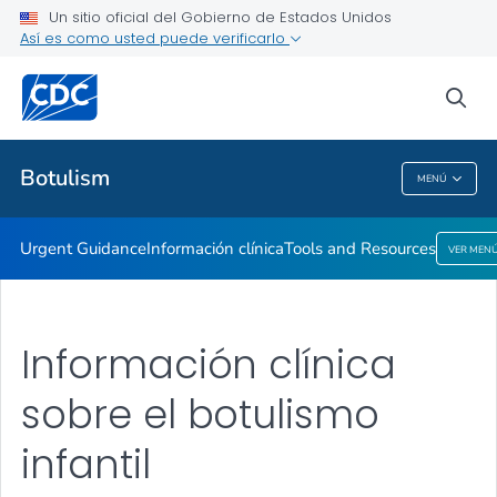
Un sitio oficial del Gobierno de Estados Unidos
Tools and Resources
Así es como usted puede verificarlo
VER TODO
sea
Salud pública
Botulism
MENÚ
Botulism
Urgent Guidance
Información clínica
Tools and Resources
VER MEN
Información clínica
sobre el botulismo
infantil