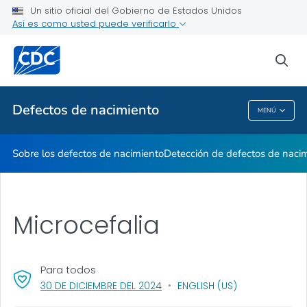
Un sitio oficial del Gobierno de Estados Unidos
Mes de Concientización
Así es como usted puede verificarlo
VER TODO
INICIO
sea
Temas relacionados
Defectos de nacimiento
MENÚ
Defectos De Nacimiento
Sobre los defectos de nacimiento
Detección de defectos de naci
Microcefalia
Para todos
, VISIT LINK FOR DETAILS.
30 DE DICIEMBRE DEL 2024
ENGLISH (US)