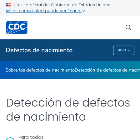
Un sitio oficial del Gobierno de Estados Unidos
Mes de Concientización
Así es como usted puede verificarlo
VER TODO
INICIO
sea
Temas relacionados
Defectos de nacimiento
MENÚ
Defectos De Nacimiento
Sobre los defectos de nacimiento
Detección de defectos de naci
Detección de defectos
de nacimiento
Para todos