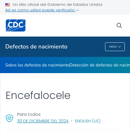
Un sitio oficial del Gobierno de Estados Unidos
Mes de Concientización
Así es como usted puede verificarlo
VER TODO
INICIO
sea
Temas relacionados
Defectos de nacimiento
MENÚ
Defectos De Nacimiento
Sobre los defectos de nacimiento
Detección de defectos de naci
Encefalocele
Para todos
, VISIT LINK FOR DETAILS.
30 DE DICIEMBRE DEL 2024
ENGLISH (US)