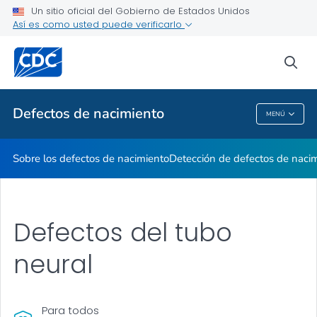
Un sitio oficial del Gobierno de Estados Unidos
Mes de Concientización
Así es como usted puede verificarlo
VER TODO
INICIO
sea
Temas relacionados
Defectos de nacimiento
MENÚ
Defectos De Nacimiento
Sobre los defectos de nacimiento
Detección de defectos de naci
Defectos del tubo
neural
Para todos