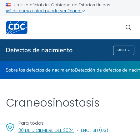
Un sitio oficial del Gobierno de Estados Unidos
Mes de Concientización
Así es como usted puede verificarlo
VER TODO
INICIO
sea
Temas relacionados
Defectos de nacimiento
MENÚ
Defectos De Nacimiento
Sobre los defectos de nacimiento
Detección de defectos de naci
Craneosinostosis
Para todos
, VISIT LINK FOR DETAILS.
30 DE DICIEMBRE DEL 2024
ENGLISH (US)