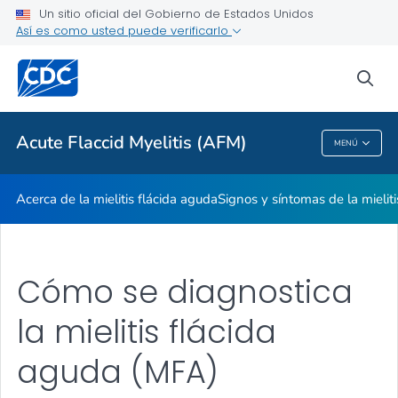
Un sitio oficial del Gobierno de Estados Unidos
Así es como usted puede verificarlo
Proveedores de atención médica
sea
Salud pública
Acute Flaccid Myelitis (AFM)
MENÚ
Acute Flaccid Myelitis (AFM)
Acerca de la mielitis flácida aguda
Signos y síntomas de la mielit
Cómo se diagnostica
la mielitis flácida
aguda (MFA)