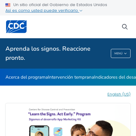
Indicadores en acción
Un sitio oficial del Gobierno de Estados Unidos
Así es como usted puede verificarlo
Información para los profesionales
VER TODO
INICIO
sea
Temas relacionados
Aprenda los signos. Reaccione
MENÚ
pronto.
Aprenda Los Signos. Reaccione Pronto.
Acerca del programa
Intervención temprana
Indicadores del desa
English (US)