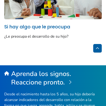
Si hay algo que le preocupa
¿Le preocupa el desarrollo de su hijo?
Inici
de
la
Aprenda los signos.
pág
Reaccione pronto.
Desde el nacimiento hasta los 5 años, su hijo debería
alcanzar indicadores del desarrollo con relación a la
forma en que juega, aprende, habla, actúa y se mueve.