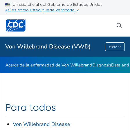
Un sitio oficial del Gobierno de Estados Unidos
Real Stories: People Living with von Willebrand Disease
Así es como usted puede verificarlo
VER TODO
INICIO
sea
Proveedores de atención médica
Von Willebrand Disease (VWD)
MENÚ
Von Willebrand Disease (VWD)
Acerca de la enfermedad de Von Willebrand
Diagnosis
Data and 
Para todos
Von Willebrand Disease