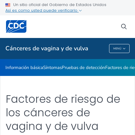
Un sitio oficial del Gobierno de Estados Unidos
Testimonios de sobrevivientes
Así es como usted puede verificarlo
VER TODO
INICIO
sea
Temas relacionados
Cánceres de vagina y de vulva
MENÚ
Cánceres De Vagina Y De Vulva
Información básica
Síntomas
Pruebas de detección
Factores de ri
Factores de riesgo de
los cánceres de
vagina y de vulva