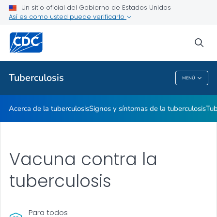
Un sitio oficial del Gobierno de Estados Unidos
Cómo prevenir la tuberculosis
Así es como usted puede verificarlo
VER TODO
INICIO
sea
Temas relacionados
Tuberculosis
MENÚ
Tuberculosis
Acerca de la tuberculosis
Signos y síntomas de la tuberculosis
Tub
Vacuna contra la
tuberculosis
Para todos