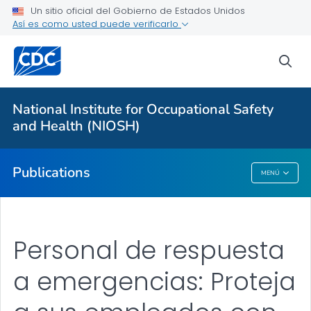
Workplace Survey Reports
Un sitio oficial del Gobierno de Estados Unidos
Así es como usted puede verificarlo
Numbered Communication Products - All
VER TODO
sea
Proveedores de atención médica
National Institute for Occupational Safety
and Health (NIOSH)
Salud pública
Publications
MENÚ
Publications
Personal de respuesta
a emergencias: Proteja