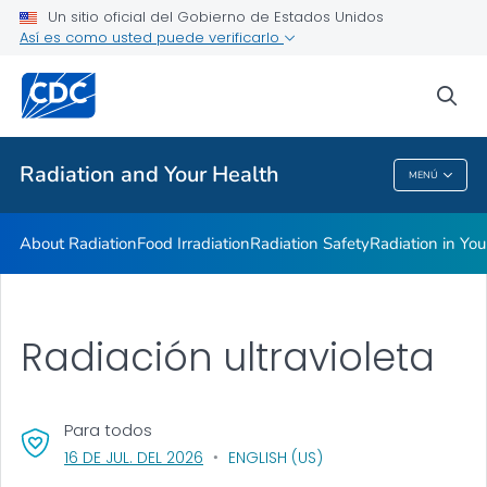
Radiation in Your Life
Un sitio oficial del Gobierno de Estados Unidos
Así es como usted puede verificarlo
Radiation and Your Health Features
Dose Reconstruction
sea
VER TODO
INICIO
Radiation and Your Health
MENÚ
Radiation And Your Health
About Radiation
Food Irradiation
Radiation Safety
Radiation in You
Radiación ultravioleta
Para todos
, VISIT LINK FOR DETAILS.
16 DE JUL. DEL 2026
ENGLISH (US)