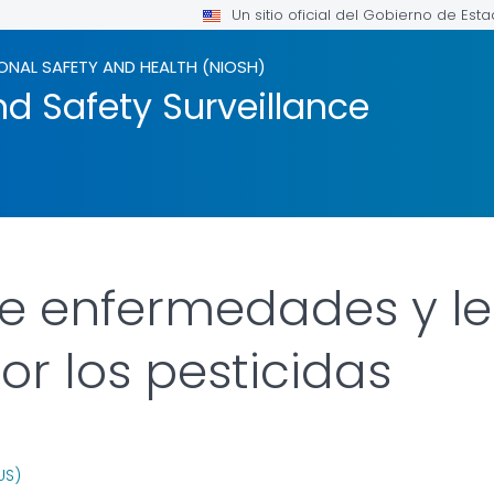
Un sitio oficial del Gobierno de Est
ONAL SAFETY AND HEALTH (NIOSH)
d Safety Surveillance
de enfermedades y le
r los pesticidas
OR DETAILS.
US)