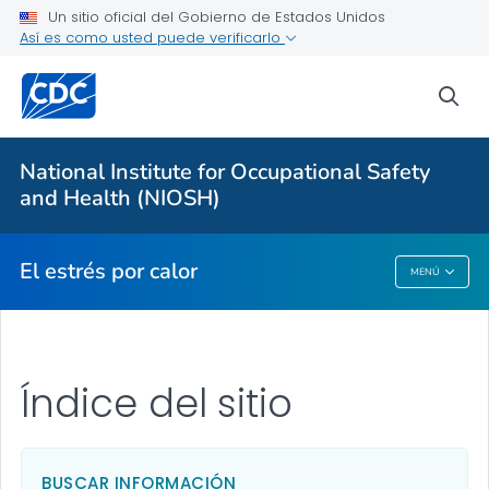
Un sitio oficial del Gobierno de Estados Unidos
Así es como usted puede verificarlo
Para todos
sea
El estrés por calor
Recomendaciones
National Institute for Occupational Safety
Recursos de comunicación
and Health (NIOSH)
VER TODO
El estrés por calor
MENÚ
El Estrés Por Calor
Índice del sitio
BUSCAR INFORMACIÓN