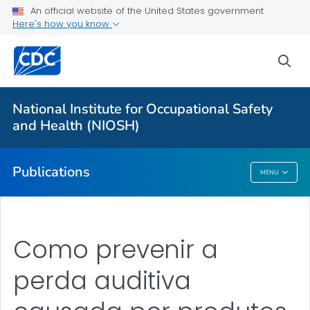
NIOSH Infographics Resources
An official website of the United States government
Here's how you know
Numbered Communication Products - All
VIEW ALL
HOME
sea
Health Care Providers
National Institute for Occupational Safety
and Health (NIOSH)
Public Health
Publications
MENU
Publications
Como prevenir a
perda auditiva