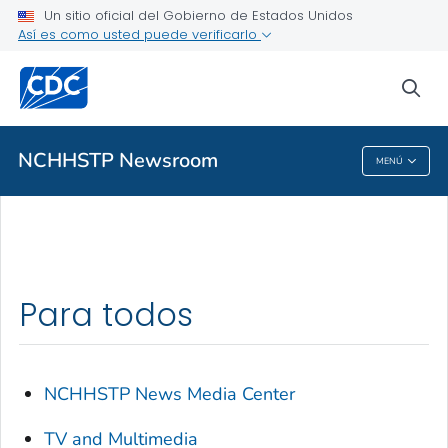
Un sitio oficial del Gobierno de Estados Unidos
TV and Multimedia
Así es como usted puede verificarlo
VER TODO
INICIO
sea
Temas relacionados
NCHHSTP Newsroom
MENÚ
NCHHSTP Newsroom
Para todos
NCHHSTP News Media Center
TV and Multimedia