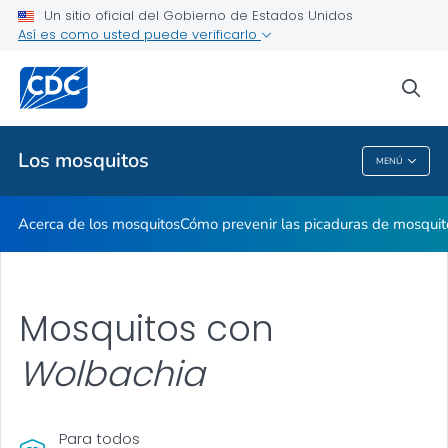
Un sitio oficial del Gobierno de Estados Unidos
Así es como usted puede verificarlo
Salud pública
sea
Temas relacionados
Los mosquitos
MENÚ
Los Mosquitos
Acerca de los mosquitos
Cómo prevenir las picaduras de mosquit
Mosquitos con
Wolbachia
Para todos