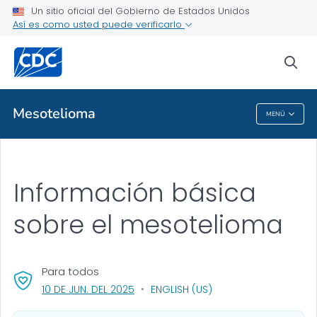
Un sitio oficial del Gobierno de Estados Unidos
Temas de salud de la A a la Z
Así es como usted puede verificarlo
Brotes
sea
Acerca de los CDC
Mesotelioma
MENÚ
Mesotelioma
Información básica
sobre el mesotelioma
Para todos
, VISIT LINK FOR DETAILS.
10 DE JUN. DEL 2025
ENGLISH (US)