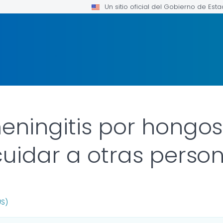
Un sitio oficial del Gobierno de Est
eningitis por hongo
cuidar a otras perso
R DETAILS.
US)