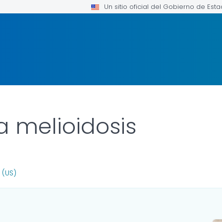
Un sitio oficial del Gobierno de Est
a melioidosis
 FOR DETAILS.
 (US)