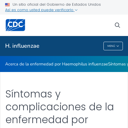
Un sitio oficial del Gobierno de Estados Unidos
Así es como usted puede verificarlo
Proveedores de atención médica
sea
Salud pública
H. influenzae
MENÚ
H. Influenzae
Acerca de la enfermedad por
Haemophilus
influenzae
Síntomas 
Síntomas y
complicaciones de la
enfermedad por