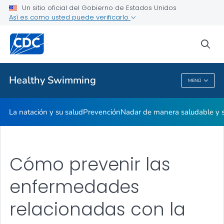
Un sitio oficial del Gobierno de Estados Unidos
Kit de herramientas
Así es como usted puede verificarlo
VER TODO
sea
Temas relacionados
Healthy Swimming
MENÚ
Healthy Swimming
La natación y su salud
Prevención
Nadar de manera saludable y 
Cómo prevenir las
enfermedades
relacionadas con la