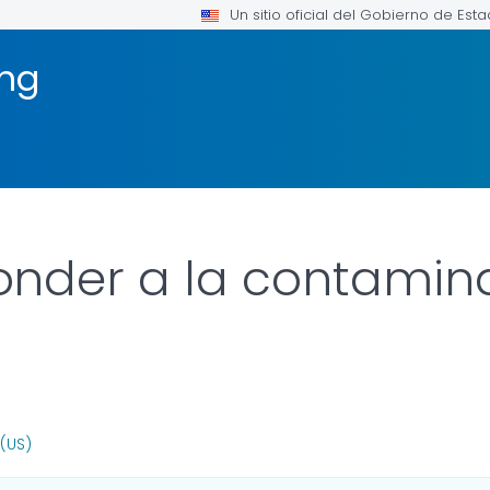
Un sitio oficial del Gobierno de Est
ng
nder a la contamin
FOR DETAILS.
(US)