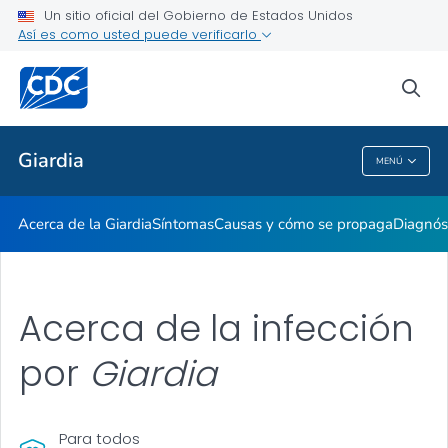
Un sitio oficial del Gobierno de Estados Unidos
Así es como usted puede verificarlo
Proveedores de atención médica
sea
Temas relacionados
Giardia
MENÚ
Giardia
Acerca de la
Giardia
Síntomas
Causas y cómo se propaga
Diagnós
Acerca de la infección
por
Giardia
Para todos