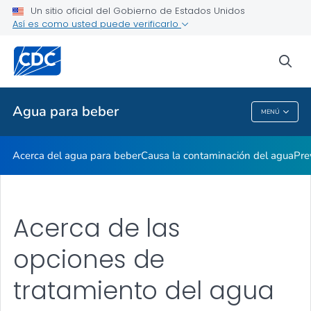
Un sitio oficial del Gobierno de Estados Unidos
Seguridad del agua de pozo
Así es como usted puede verificarlo
VER TODO
sea
Temas relacionados
Agua para beber
MENÚ
Agua Para Beber
Acerca del agua para beber
Causa la contaminación del agua
Pre
Acerca de las
opciones de
tratamiento del agua