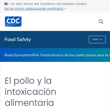
Un sitio oficial del Gobierno de Estados Unidos
Así es como usted puede verificarlo
Salud pública
sea
Temas relacionados
Food Safety
MENÚ
Food Safety
Basics
Symptoms
Risk Factors
Acerca de los cuatro pasos para la 
El pollo y la
intoxicación
alimentaria