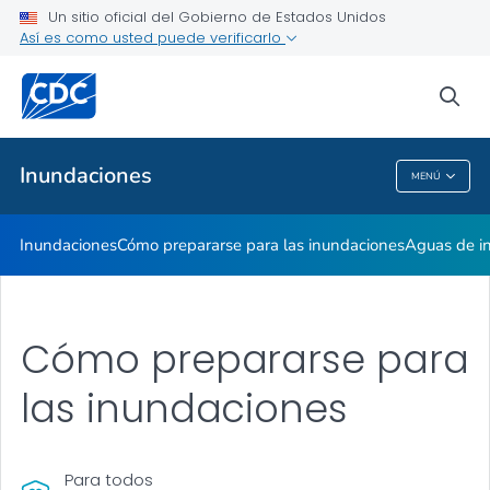
Un sitio oficial del Gobierno de Estados Unidos
Aguas de inundación
Así es como usted puede verificarlo
VER TODO
sea
Temas relacionados
Inundaciones
MENÚ
Inundaciones
Inundaciones
Cómo prepararse para las inundaciones
Aguas de i
Cómo prepararse para
las inundaciones
Para todos