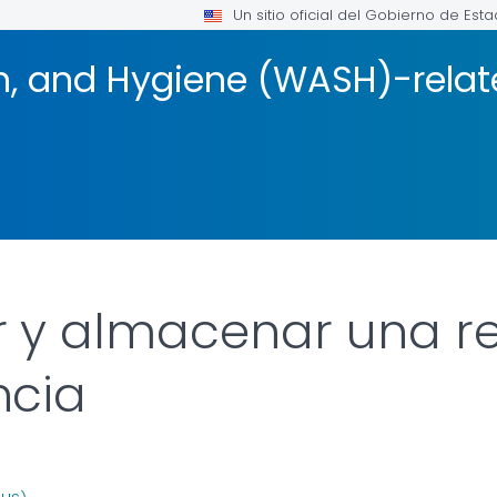
Un sitio oficial del Gobierno de Est
on, and Hygiene (WASH)-rela
 y almacenar una r
ncia