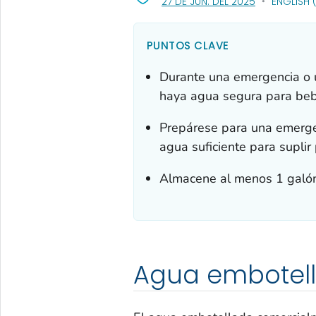
, VISIT LINK F
27 DE JUN. DEL 2025
ENGLISH 
PUNTOS CLAVE
Durante una emergencia o 
haya agua segura para beb
Prepárese para una emerge
agua suficiente para suplir
Almacene al menos 1 galón
Agua embotel